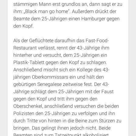
stämmigen Mann erst grundlos an, dann sagt er zu
Rechte Termine München
Über a.i.d.a.
ihm: „Black man go home“. Außerdem drückt der
RSS-Feeds, Twitter & Facebook
Beamte dem 25-Jährigen einen Hamburger gegen
Bibliothek
den Kopf.
Kontakt & PGP-Key
Als der Geflüchtete daraufhin das Fast-Food-
Restaurant verlässt, rennt der 43-Jährige ihm
hinterher und versucht, dem 25-Jährigen ein
Plastik-Tablett gegen den Kopf zu schlagen.
Anschließend mischt sich ein Kollege des 43-
jährigen Oberkommissars ein und hält den
gebürtigen Senegalese zeitweise fest. Der 43-
Jährige schlägt dem 25-Jährigen mit der Faust
gegen den Kopf und tritt ihm gegen den
Oberschenkel, anschließend versuchen die beiden
Polizisten den 25-Jährigen zu verfolgen und ihn
durch Tritte von hinten in die Beine zum Stürzen zu
bringen. Das gelingt ihnen jedoch nicht. Beide
Beamten sind zum Tatzeitpunkt alkoholisiert.