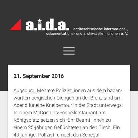
a.i.d.a.
Archiv
München
open
menu
facebook
rss
info@aida-archiv.de
21. September 2016
Home
Augsburg. Mehrere Polizist_innen aus dem baden-
Aktuelles
württembergischen Giengen an der Brenz sind am
open
Termine
Abend für eine Kneipentour in der Stadt unterwegs.
dropdown
In einem McDonalds-Schnellrestaurant am
Antifaschistische Termine im Süden
Chronologie
menu
Königsplatz setzen sich fünf Beamt_innen zu
open
Antifaschistische Termine in München
Das Archiv
einem 25-jährigen Geflüchteten an den Tisch. Ein
dropdown
Rechte Termine im Süden
a.i.d.a. e. V. unterstützen
Impressum
menu
43-jähriger Polizist rempelt den Senegal-