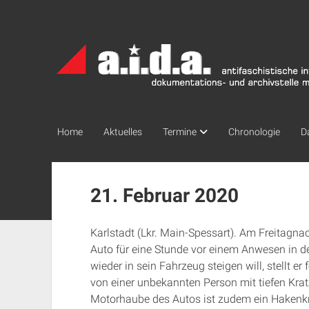
a.i.d.a.
Archiv
München
Home
Aktuelles
Termine
Chronologie
D
21. Februar 2020
Karlstadt (Lkr. Main-Spessart). Am Freitagna
Auto für eine Stunde vor einem Anwesen in d
wieder in sein Fahrzeug steigen will, stellt e
von einer unbekannten Person mit tiefen Krat
Motorhaube des Autos ist zudem ein Hakenkre