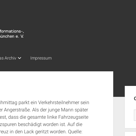
as Archiv
Impressum
Seit
chmittag parkt ein Verkehrsteilnehmer sein
er Angerstraße. Als der junge Mann später
r fest, dass die gesamte linke Fahrzeugseite
zspuren beschädigt worden ist. Auf die
uz in den Lack geritzt worden. Quelle: