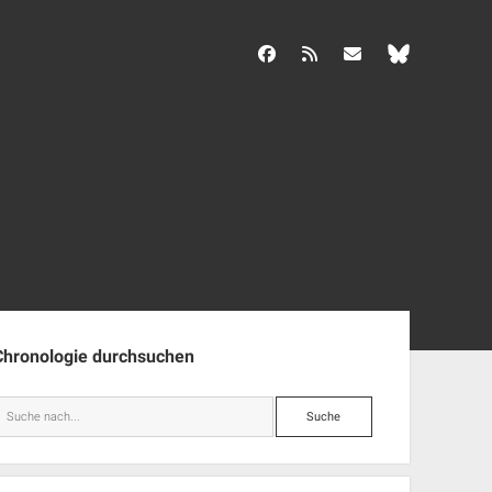
facebook
rss
info@aida-archiv.de
enleiste
Chronologie durchsuchen
Suche