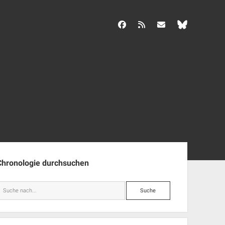
facebook
rss
info@aida-archiv.de
enleiste
Chronologie durchsuchen
Suche