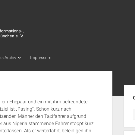
as Archiv
Impressum
Seit
ein Ehepaar und ein mit ihm befreundeter
tziel ist „Pasing“. Schon kurz nach
sitzenden Männer den Taxifahrer aufgrund
Der aus Nigeria stammende Fahrer stoppt kurz
erlassen. Als er weiterfährt, beleidigen ihn