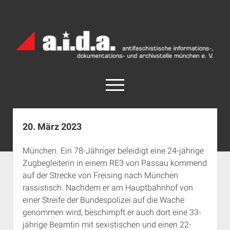
a.i.d.a.
Archiv
München
open
menu
facebook
rss
info@aida-archiv.de
20. März 2023
Home
München. Ein 78-Jähriger beleidigt eine 24-jährige
Aktuelles
Zugbegleiterin in einem RE3 von Passau kommend
open
Termine
auf der Strecke von Freising nach München
dropdown
rassistisch. Nachdem er am Hauptbahnhof von
Antifaschistische Termine im Süden
Chronologie
menu
einer Streife der Bundespolizei auf die Wache
open
Antifaschistische Termine in München
Das Archiv
genommen wird, beschimpft er auch dort eine 33-
dropdown
Rechte Termine im Süden
a.i.d.a. e. V. unterstützen
Impressum
menu
jährige Beamtin mit sexistischen und einen 22-