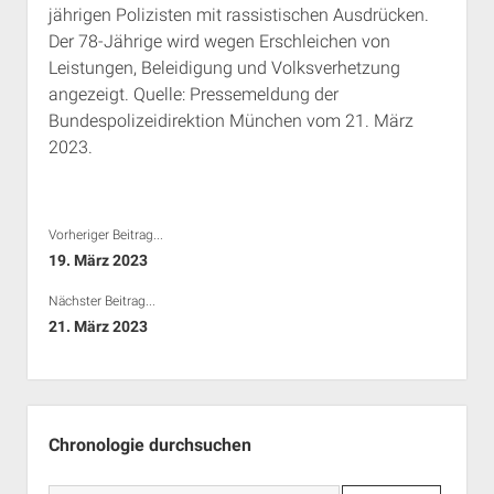
jährigen Polizisten mit rassistischen Ausdrücken.
Rechte Termine München
Über a.i.d.a.
Der 78-Jährige wird wegen Erschleichen von
RSS-Feeds, Twitter & Facebook
Leistungen, Beleidigung und Volksverhetzung
Bibliothek
angezeigt. Quelle: Pressemeldung der
Bundespolizeidirektion München vom 21. März
Kontakt & PGP-Key
2023.
Vorheriger Beitrag...
19. März 2023
Nächster Beitrag...
21. März 2023
Seitenleiste
Chronologie durchsuchen