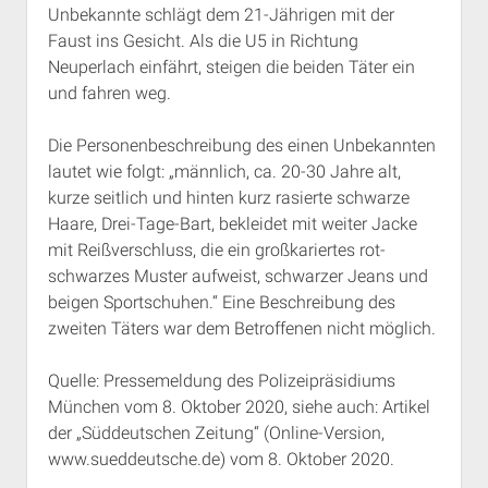
Unbekannte schlägt dem 21-Jährigen mit der
Rechte Termine München
Über a.i.d.a.
Faust ins Gesicht. Als die U5 in Richtung
RSS-Feeds, Twitter & Facebook
Neuperlach einfährt, steigen die beiden Täter ein
Bibliothek
und fahren weg.
Kontakt & PGP-Key
Die Personenbeschreibung des einen Unbekannten
lautet wie folgt: „männlich, ca. 20-30 Jahre alt,
kurze seitlich und hinten kurz rasierte schwarze
Haare, Drei-Tage-Bart, bekleidet mit weiter Jacke
mit Reißverschluss, die ein großkariertes rot-
schwarzes Muster aufweist, schwarzer Jeans und
beigen Sportschuhen.“ Eine Beschreibung des
zweiten Täters war dem Betroffenen nicht möglich.
Quelle: Pressemeldung des Polizeipräsidiums
München vom 8. Oktober 2020, siehe auch: Artikel
der „Süddeutschen Zeitung“ (Online-Version,
www.sueddeutsche.de) vom 8. Oktober 2020.