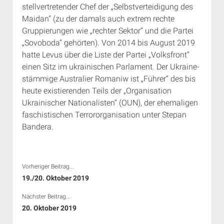
stellvertretender Chef der „Selbstverteidigung des
Rechte Termine München
Über a.i.d.a.
Maidan“ (zu der damals auch extrem rechte
RSS-Feeds, Twitter & Facebook
Gruppierungen wie „rechter Sektor“ und die Partei
Bibliothek
„Sovoboda“ gehörten). Von 2014 bis August 2019
hatte Levus über die Liste der Partei „Volksfront“
Kontakt & PGP-Key
einen Sitz im ukrainischen Parlament. Der Ukraine-
stämmige Australier Romaniw ist „Führer“ des bis
heute existierenden Teils der „Organisation
Ukrainischer Nationalisten“ (OUN), der ehemaligen
faschistischen Terrororganisation unter Stepan
Bandera.
Vorheriger Beitrag...
19./20. Oktober 2019
Nächster Beitrag...
20. Oktober 2019