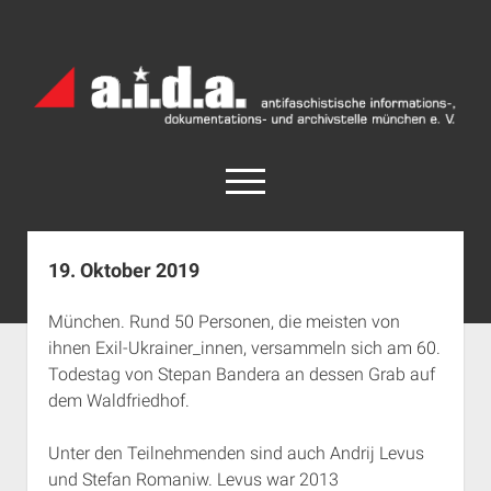
a.i.d.a.
Archiv
München
open
menu
facebook
rss
info@aida-archiv.de
19. Oktober 2019
Home
München. Rund 50 Personen, die meisten von
Aktuelles
ihnen Exil-Ukrainer_innen, versammeln sich am 60.
open
Termine
Todestag von Stepan Bandera an dessen Grab auf
dropdown
dem Waldfriedhof.
Antifaschistische Termine im Süden
Chronologie
menu
open
Antifaschistische Termine in München
Das Archiv
Unter den Teilnehmenden sind auch Andrij Levus
dropdown
Rechte Termine im Süden
a.i.d.a. e. V. unterstützen
Impressum
menu
und Stefan Romaniw. Levus war 2013