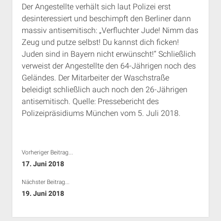
Der Angestellte verhält sich laut Polizei erst
Rechte Termine München
Über a.i.d.a.
desinteressiert und beschimpft den Berliner dann
RSS-Feeds, Twitter & Facebook
massiv antisemitisch: „Verfluchter Jude! Nimm das
Bibliothek
Zeug und putze selbst! Du kannst dich ficken!
Juden sind in Bayern nicht erwünscht!“ Schließlich
Kontakt & PGP-Key
verweist der Angestellte den 64-Jährigen noch des
Geländes. Der Mitarbeiter der Waschstraße
beleidigt schließlich auch noch den 26-Jährigen
antisemitisch. Quelle: Pressebericht des
Polizeipräsidiums München vom 5. Juli 2018.
Vorheriger Beitrag...
17. Juni 2018
Nächster Beitrag...
19. Juni 2018