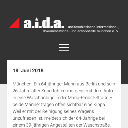
a.i.d.a.
Archiv
München
open
menu
facebook
rss
info@aida-archiv.de
18. Juni 2018
Home
München. Ein 64-jähriger Mann aus Berlin und sein
Aktuelles
26 Jahre alter Sohn fahren morgens mit dem Auto
open
Termine
in eine Waschanlage in der Maria-Probst-Straße –
dropdown
beide Männer tragen offen sichtbar eine Kippa.
Antifaschistische Termine im Süden
Chronologie
menu
Weil er mit der Reinigung seines Wagens
open
Antifaschistische Termine in München
Das Archiv
unzufrieden ist, meldet sich der 64-Jährige bei
dropdown
Rechte Termine im Süden
a.i.d.a. e. V. unterstützen
Impressum
menu
einem 39-jährigen Angestellten der Waschstraße.