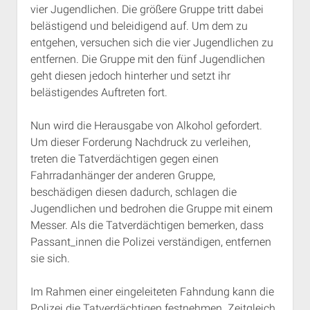
vier Jugendlichen. Die größere Gruppe tritt dabei
Rechte Termine München
Über a.i.d.a.
belästigend und beleidigend auf. Um dem zu
RSS-Feeds, Twitter & Facebook
entgehen, versuchen sich die vier Jugendlichen zu
Bibliothek
entfernen. Die Gruppe mit den fünf Jugendlichen
geht diesen jedoch hinterher und setzt ihr
Kontakt & PGP-Key
belästigendes Auftreten fort.
Nun wird die Herausgabe von Alkohol gefordert.
Um dieser Forderung Nachdruck zu verleihen,
treten die Tatverdächtigen gegen einen
Fahrradanhänger der anderen Gruppe,
beschädigen diesen dadurch, schlagen die
Jugendlichen und bedrohen die Gruppe mit einem
Messer. Als die Tatverdächtigen bemerken, dass
Passant_innen die Polizei verständigen, entfernen
sie sich.
Im Rahmen einer eingeleiteten Fahndung kann die
Polizei die Tatverdächtigen festnehmen. Zeitgleich