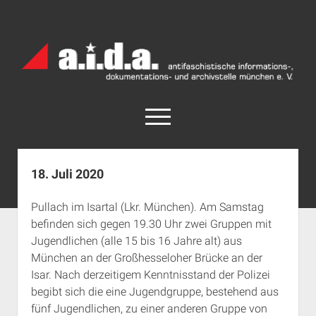
a.i.d.a.
Archiv
München
open
menu
facebook
rss
info@aida-archiv.de
18. Juli 2020
Home
Pullach im Isartal (Lkr. München). Am Samstag
Aktuelles
befinden sich gegen 19.30 Uhr zwei Gruppen mit
open
Termine
Jugendlichen (alle 15 bis 16 Jahre alt) aus
dropdown
München an der Großhesseloher Brücke an der
Antifaschistische Termine im Süden
Chronologie
menu
Isar. Nach derzeitigem Kenntnisstand der Polizei
open
Antifaschistische Termine in München
Das Archiv
begibt sich die eine Jugendgruppe, bestehend aus
dropdown
Rechte Termine im Süden
a.i.d.a. e. V. unterstützen
Impressum
menu
fünf Jugendlichen, zu einer anderen Gruppe von