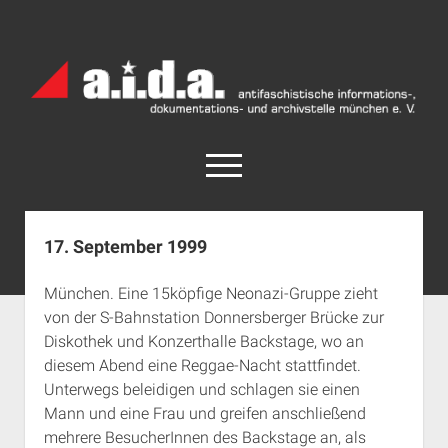
a.i.d.a.
Archiv
München
open
menu
facebook
rss
info@aida-archiv.de
17. September 1999
Home
München. Eine 15köpfige Neonazi-Gruppe zieht
Aktuelles
von der S-Bahnstation Donnersberger Brücke zur
open
Termine
Diskothek und Konzerthalle Backstage, wo an
dropdown
diesem Abend eine Reggae-Nacht stattfindet.
Antifaschistische Termine im Süden
Chronologie
menu
Unterwegs beleidigen und schlagen sie einen
open
Antifaschistische Termine in München
Das Archiv
Mann und eine Frau und greifen anschließend
dropdown
Rechte Termine im Süden
a.i.d.a. e. V. unterstützen
Impressum
menu
mehrere BesucherInnen des Backstage an, als