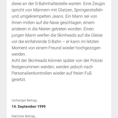
diese an der S-Bahnhaltestelle warten. Eine Zeugin
Rechte Termine München
Über a.i.d.a.
spricht von Männern mit Glatzen, Springerstiefeln
RSS-Feeds, Twitter & Facebook
und umgekrempelten Jeans. Ein Mann sei von
Bibliothek
ihnen mitten auf die Nase geschlagen, einem
anderen in die Nieren getreten worden. Einen
Kontakt & PGP-Key
jungen Mann werfen die Skinheads auf die Gleise
vor die einfahrende S-Bahn – er kann im letzten
Moment von einem Freund wieder hochgezogen
werden.
Acht der Skinheads können später von der Polizei
festgenommen werden, werden jedoch nach
Personalienkontrollen wieder auf freien Fuß
gesetzt.
Vorheriger Beitrag...
14. September 1999
Nächster Beitrag...