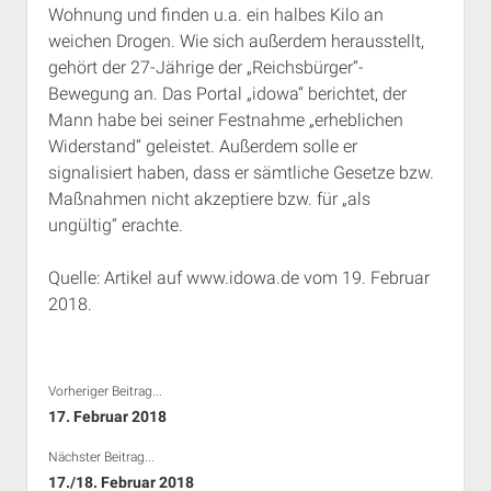
Wohnung und finden u.a. ein halbes Kilo an
Rechte Termine München
Über a.i.d.a.
weichen Drogen. Wie sich außerdem herausstellt,
RSS-Feeds, Twitter & Facebook
gehört der 27-Jährige der „Reichsbürger“-
Bibliothek
Bewegung an. Das Portal „idowa“ berichtet, der
Mann habe bei seiner Festnahme „erheblichen
Kontakt & PGP-Key
Widerstand“ geleistet. Außerdem solle er
signalisiert haben, dass er sämtliche Gesetze bzw.
Maßnahmen nicht akzeptiere bzw. für „als
ungültig“ erachte.
Quelle: Artikel auf www.idowa.de vom 19. Februar
2018.
Vorheriger Beitrag...
17. Februar 2018
Nächster Beitrag...
17./18. Februar 2018