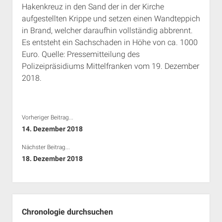
Hakenkreuz in den Sand der in der Kirche
Rechte Termine München
Über a.i.d.a.
aufgestellten Krippe und setzen einen Wandteppich
RSS-Feeds, Twitter & Facebook
in Brand, welcher daraufhin vollständig abbrennt.
Bibliothek
Es entsteht ein Sachschaden in Höhe von ca. 1000
Euro. Quelle: Pressemitteilung des
Kontakt & PGP-Key
Polizeipräsidiums Mittelfranken vom 19. Dezember
2018.
Vorheriger Beitrag...
14. Dezember 2018
Nächster Beitrag...
18. Dezember 2018
Seitenleiste
Chronologie durchsuchen