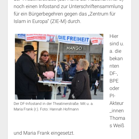
noch einen Infostand zur Unterschriftensammlung
für ein Bürgerbegehren gegen das „Zentrum für
Islam in Europa“ (ZIE-M) durch.
Hier
sind u.
a. die
bekan
nten
DF-,
BPE
oder
PI-
Akteur
Der DF-Infostand in der Theatinerstraße. Mit u. a.
Maria Frank (r.). Foto: Hannah Hofmann
_innen
Thoma
s Weiß
und Maria Frank eingesetzt.