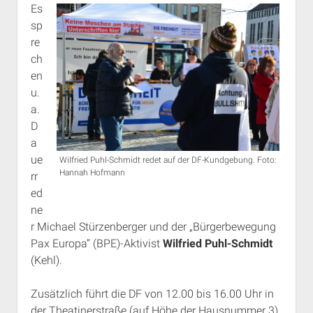
Es
sp
re
ch
en
u.
a.
D
a
ue
Wilfried Puhl-Schmidt redet auf der DF-Kundgebung. Foto:
Hannah Hofmann
rr
ed
ne
r Michael Stürzenberger und der „Bürgerbewegung
Pax Europa“ (BPE)-Aktivist
Wilfried Puhl-Schmidt
(Kehl).
Zusätzlich führt die DF von 12.00 bis 16.00 Uhr in
der Theatinerstraße (auf Höhe der Hausnummer 3)