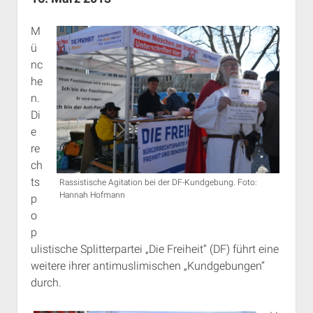
Rechte Termine München
Über a.i.d.a.
M
RSS-Feeds, Twitter & Facebook
ü
Bibliothek
nc
Kontakt & PGP-Key
he
n.
Di
e
re
ch
ts
Rassistische Agitation bei der DF-Kundgebung. Foto:
Hannah Hofmann
p
o
p
ulistische Splitterpartei „Die Freiheit“ (DF) führt eine
weitere ihrer antimuslimischen „Kundgebungen“
durch.