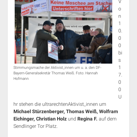
V
o
n
1
0.
0
0
bi
s
1
Stimmungsmache der Aktivist_innen um u. a. den DF-
Bayern-Generalsekretär Thomas Weiß. Foto: Hannah
7.
Hofmann
0
0
U
hr stehen die ultrarechtenAktivist_innen um
Michael Stürzenberger, Thomas Weiß, Wolfram
Eichinger, Christian Holz
und
Regina F.
auf dem
Sendlinger Tor Platz.