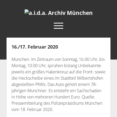
a.i.d.a.
Archiv
open
München
menu
facebook
rss
info@aida-archiv.de
16./17. Februar 2020
Home
München. Im Zeitraum von Sonntag, 16.00 Uhr, bis
Aktuelles
Montag, 10.00 Uhr, sprühen bislang Unbekannte
open
Termine
jeweils ein großes Hakenkreuz auf die Front- sowie
dropdown
die Heckscheibe eines im Stadtteil Milbertshofen
Antifaschistische Termine im Süden
Chronologie
menu
abgestellten PKWs. Das Auto gehört einem 78-
open
Antifaschistische Termine in München
Das Archiv
jährigen Münchner. Es entsteht ein Sachschaden
dropdown
Rechte Termine im Süden
in Höhe von mehreren Hundert Euro. Quelle:
a.i.d.a. e. V. unterstützen
Impressum
menu
Pressemitteilung des Polizeipräsidiums München
Rechte Termine München
Über a.i.d.a.
vom 18. Februar 2020.
RSS-Feeds, Twitter & Facebook