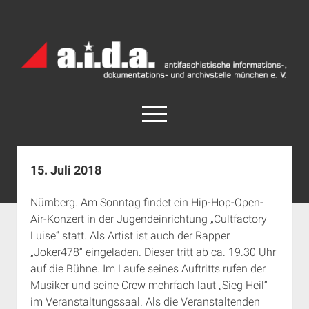
a.i.d.a.
Archiv
München
open
menu
facebook
rss
info@aida-archiv.de
15. Juli 2018
Home
Nürnberg. Am Sonntag findet ein Hip-Hop-Open-
Aktuelles
Air-Konzert in der Jugendeinrichtung „Cultfactory
open
Termine
Luise“ statt. Als Artist ist auch der Rapper
dropdown
„Joker478“ eingeladen. Dieser tritt ab ca. 19.30 Uhr
Antifaschistische Termine im Süden
Chronologie
menu
auf die Bühne. Im Laufe seines Auftritts rufen der
open
Antifaschistische Termine in München
Das Archiv
Musiker und seine Crew mehrfach laut „Sieg Heil“
dropdown
Rechte Termine im Süden
a.i.d.a. e. V. unterstützen
Impressum
menu
im Veranstaltungssaal. Als die Veranstaltenden