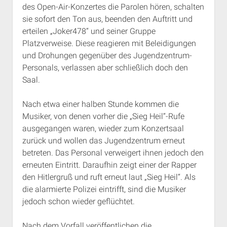
des Open-Air-Konzertes die Parolen hören, schalten
Rechte Termine München
Über a.i.d.a.
sie sofort den Ton aus, beenden den Auftritt und
RSS-Feeds, Twitter & Facebook
erteilen „Joker478“ und seiner Gruppe
Bibliothek
Platzverweise. Diese reagieren mit Beleidigungen
und Drohungen gegenüber des Jugendzentrum-
Kontakt & PGP-Key
Personals, verlassen aber schließlich doch den
Saal.
Nach etwa einer halben Stunde kommen die
Musiker, von denen vorher die „Sieg Heil“-Rufe
ausgegangen waren, wieder zum Konzertsaal
zurück und wollen das Jugendzentrum erneut
betreten. Das Personal verweigert ihnen jedoch den
erneuten Eintritt. Daraufhin zeigt einer der Rapper
den Hitlergruß und ruft erneut laut „Sieg Heil“. Als
die alarmierte Polizei eintrifft, sind die Musiker
jedoch schon wieder geflüchtet.
Nach dem Vorfall veröffentlichen die