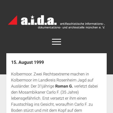
a.i.d.a.
Archiv
München
open
menu
facebook
rss
info@aida-archiv.de
15. August 1999
Home
Kolbermoor. Zwei Rechtsextreme machen in
Aktuelles
Kolbermoor im Landkreis Rosenheim Jagd auf
open
Termine
Ausländer. Der 31jährige
Roman G.
verletzt dabei
dropdown
den Mosambikaner Carlo F. (35 Jahre)
Antifaschistische Termine im Süden
Chronologie
menu
lebensgefährlich. Erst versetzt er ihm einen
open
Antifaschistische Termine in München
Das Archiv
Faustschlag ins Gesicht, woraufhin Carlo F. zu
dropdown
Rechte Termine im Süden
a.i.d.a. e. V. unterstützen
Impressum
menu
Boden stürzt und mit dem Kopf auf dem