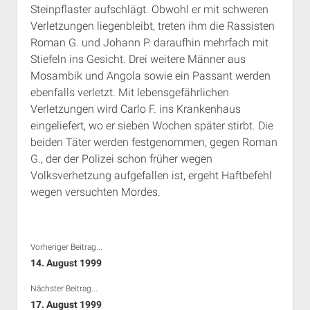
Steinpflaster aufschlägt. Obwohl er mit schweren
Rechte Termine München
Über a.i.d.a.
Verletzungen liegenbleibt, treten ihm die Rassisten
RSS-Feeds, Twitter & Facebook
Roman G. und Johann P. daraufhin mehrfach mit
Bibliothek
Stiefeln ins Gesicht. Drei weitere Männer aus
Mosambik und Angola sowie ein Passant werden
Kontakt & PGP-Key
ebenfalls verletzt. Mit lebensgefährlichen
Verletzungen wird Carlo F. ins Krankenhaus
eingeliefert, wo er sieben Wochen später stirbt. Die
beiden Täter werden festgenommen, gegen Roman
G., der der Polizei schon früher wegen
Volksverhetzung aufgefallen ist, ergeht Haftbefehl
wegen versuchten Mordes.
Vorheriger Beitrag...
14. August 1999
Nächster Beitrag...
17. August 1999