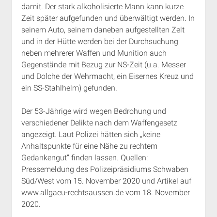
damit. Der stark alkoholisierte Mann kann kurze
Rechte Termine München
Über a.i.d.a.
Zeit später aufgefunden und überwältigt werden. In
RSS-Feeds, Twitter & Facebook
seinem Auto, seinem daneben aufgestellten Zelt
Bibliothek
und in der Hütte werden bei der Durchsuchung
neben mehrerer Waffen und Munition auch
Kontakt & PGP-Key
Gegenstände mit Bezug zur NS-Zeit (u.a. Messer
und Dolche der Wehrmacht, ein Eisernes Kreuz und
ein SS-Stahlhelm) gefunden.
Der 53-Jährige wird wegen Bedrohung und
verschiedener Delikte nach dem Waffengesetz
angezeigt. Laut Polizei hätten sich „keine
Anhaltspunkte für eine Nähe zu rechtem
Gedankengut“ finden lassen. Quellen:
Pressemeldung des Polizeipräsidiums Schwaben
Süd/West vom 15. November 2020 und Artikel auf
www.allgaeu-rechtsaussen.de vom 18. November
2020.