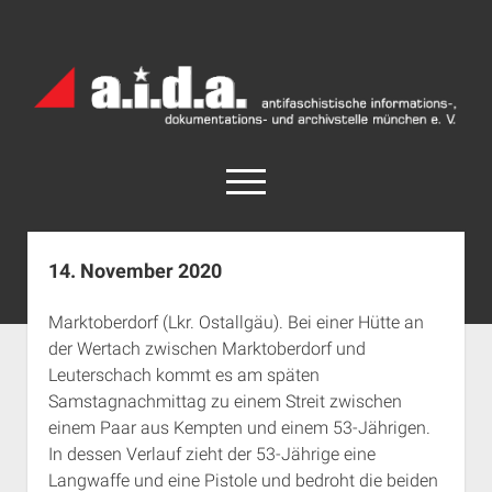
a.i.d.a.
Archiv
München
open
menu
facebook
rss
info@aida-archiv.de
14. November 2020
Home
Marktoberdorf (Lkr. Ostallgäu). Bei einer Hütte an
Aktuelles
der Wertach zwischen Marktoberdorf und
open
Termine
Leuterschach kommt es am späten
dropdown
Samstagnachmittag zu einem Streit zwischen
Antifaschistische Termine im Süden
Chronologie
menu
einem Paar aus Kempten und einem 53-Jährigen.
open
Antifaschistische Termine in München
Das Archiv
In dessen Verlauf zieht der 53-Jährige eine
dropdown
Rechte Termine im Süden
a.i.d.a. e. V. unterstützen
Impressum
menu
Langwaffe und eine Pistole und bedroht die beiden