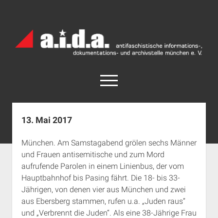
a.i.d.a.
Archiv
München
open
menu
facebook
rss
info@aida-archiv.de
13. Mai 2017
Home
München. Am Samstagabend grölen sechs Männer
Aktuelles
und Frauen antisemitische und zum Mord
open
Termine
aufrufende Parolen in einem Linienbus, der vom
dropdown
Hauptbahnhof bis Pasing fährt. Die 18- bis 33-
Antifaschistische Termine im Süden
Chronologie
menu
Jährigen, von denen vier aus München und zwei
open
Antifaschistische Termine in München
Das Archiv
aus Ebersberg stammen, rufen u.a. „Juden raus“
dropdown
Rechte Termine im Süden
a.i.d.a. e. V. unterstützen
Impressum
menu
und „Verbrennt die Juden“. Als eine 38-Jährige Frau