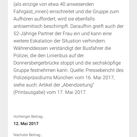
(als einzige von etwa 40 anwesenden
Rechte Termine München
Über a.i.d.a.
Fahrgäst_innen) einschreitet und die Gruppe zum
RSS-Feeds, Twitter & Facebook
Aufhören auffordert, wird sie ebenfalls
Bibliothek
antisemitisch beschimpft. Daraufhin greift auch der
52-Jährige Partner der Frau ein und kann eine
Kontakt & PGP-Key
weitere Eskalation der Situation verhindern.
Währenddessen verständigt der Busfahrer die
Polizei, die den Linienbus auf der
Donnersbergerbrücke stoppt und die sechsköpfige
Gruppe festnehmen kann. Quelle: Pressebericht des
Polizeipräsidiums München vom 16. Mai 2017,
siehe auch: Artikel der „Abendzeitung“
(Printausgabe) vom 17. Mai 2017.
Vorheriger Beitrag...
12. Mai 2017
Nächster Beitrag...