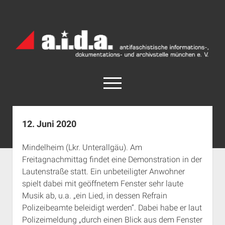
a.i.d.a.
Archiv
München
open
menu
facebook
rss
info@aida-archiv.de
12. Juni 2020
Home
Mindelheim (Lkr. Unterallgäu). Am
Aktuelles
Freitagnachmittag findet eine Demonstration in der
open
Termine
Lautenstraße statt. Ein unbeteiligter Anwohner
dropdown
spielt dabei mit geöffnetem Fenster sehr laute
Antifaschistische Termine im Süden
Chronologie
menu
Musik ab, u.a. „ein Lied, in dessen Refrain
open
Antifaschistische Termine in München
Das Archiv
Polizeibeamte beleidigt werden“. Dabei habe er laut
dropdown
Rechte Termine im Süden
a.i.d.a. e. V. unterstützen
Impressum
menu
Polizeimeldung „durch einen Blick aus dem Fenster