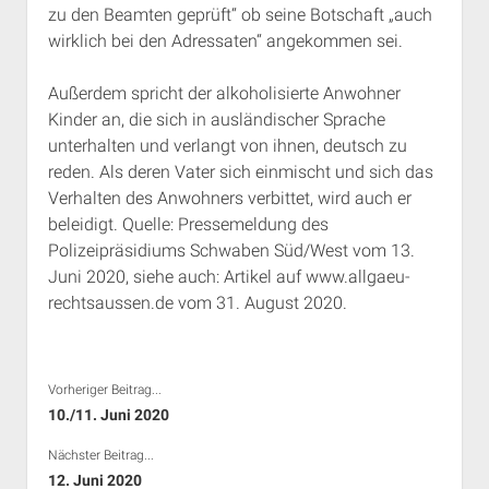
zu den Beamten geprüft“ ob seine Botschaft „auch
Rechte Termine München
Über a.i.d.a.
wirklich bei den Adressaten“ angekommen sei.
RSS-Feeds, Twitter & Facebook
Bibliothek
Außerdem spricht der alkoholisierte Anwohner
Kinder an, die sich in ausländischer Sprache
Kontakt & PGP-Key
unterhalten und verlangt von ihnen, deutsch zu
reden. Als deren Vater sich einmischt und sich das
Verhalten des Anwohners verbittet, wird auch er
beleidigt. Quelle: Pressemeldung des
Polizeipräsidiums Schwaben Süd/West vom 13.
Juni 2020, siehe auch: Artikel auf www.allgaeu-
rechtsaussen.de vom 31. August 2020.
Vorheriger Beitrag...
10./11. Juni 2020
Nächster Beitrag...
12. Juni 2020