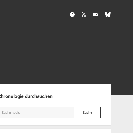
facebook
rss
info@aida-archiv.de
enleiste
Chronologie durchsuchen
Suche