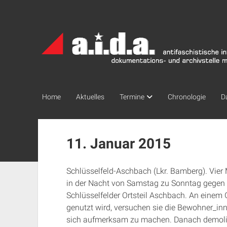
a.i.d.a.
Archiv
München
Home
Aktuelles
Termine
Chronologie
D
11. Januar 2015
Schlüsselfeld-Aschbach (Lkr. Bamberg). Vier 
in der Nacht von Samstag zu Sonntag gegen 
Schlüsselfelder Ortsteil Aschbach. An einem 
genutzt wird, versuchen sie die Bewohner_inn
sich aufmerksam zu machen. Danach demolie