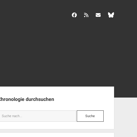
facebook
rss
info@aida-archiv.de
enleiste
Chronologie durchsuchen
Suche