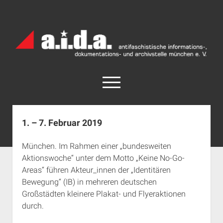
a.i.d.a.
Archiv
München
open
menu
facebook
rss
info@aida-archiv.de
1. – 7. Februar 2019
Home
München. Im Rahmen einer „bundesweiten
Aktuelles
Aktionswoche“ unter dem Motto „Keine No-Go-
open
Termine
Areas“ führen Akteur_innen der „Identitären
dropdown
Bewegung“ (IB) in mehreren deutschen
Antifaschistische Termine im Süden
Chronologie
menu
Großstädten kleinere Plakat- und Flyeraktionen
open
Antifaschistische Termine in München
Das Archiv
durch.
dropdown
Rechte Termine im Süden
a.i.d.a. e. V. unterstützen
Impressum
menu