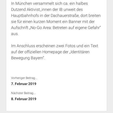
In München versammelt sich ca. ein halbes
Rechte Termine München
Über a.i.d.a.
Dutzend Aktivist_innen der IB unweit des
RSS-Feeds, Twitter & Facebook
Hauptbahnhofs in der Dachauerstraße, dort breiten
Bibliothek
sie für einen kurzen Moment ein Banner mit der
Aufschrift „No-Go Area: Betreten auf eigene Gefahr“
Kontakt & PGP-Key
aus.
Im Anschluss erscheinen zwei Fotos und ein Text
auf der offiziellen Homepage der „Identitären
Bewegung Bayern“.
Vorheriger Beitrag...
7. Februar 2019
Nächster Beitrag...
8. Februar 2019