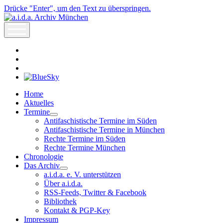
Drücke "Enter", um den Text zu überspringen.
a.i.d.a.
Archiv
open
München
menu
facebook
rss
info@aida-
archiv.de
Home
Aktuelles
Termine
open
Antifaschistische Termine im Süden
dropdown
Antifaschistische Termine in München
menu
Rechte Termine im Süden
Rechte Termine München
Chronologie
Das Archiv
open
a.i.d.a. e. V. unterstützen
dropdown
Über a.i.d.a.
menu
RSS-Feeds, Twitter & Facebook
Bibliothek
Kontakt & PGP-Key
Impressum