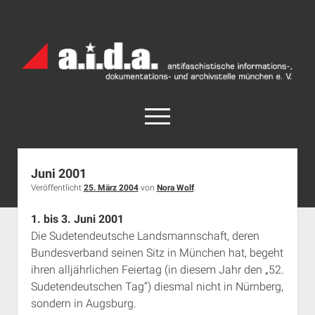
a.i.d.a.
Archiv
München
open
menu
facebook
rss
info@aida-archiv.de
Juni 2001
Veröffentlicht
25. März 2004
von
Nora Wolf
.
Home
Aktuelles
1. bis 3. Juni 2001
Die Sudetendeutsche Landsmannschaft, deren
open
Termine
dropdown
Bundesverband seinen Sitz in München hat, begeht
Antifaschistische Termine im Süden
Chronologie
menu
ihren alljährlichen Feiertag (in diesem Jahr den „52.
open
Antifaschistische Termine in München
Das Archiv
Sudetendeutschen Tag“) diesmal nicht in Nürnberg,
dropdown
sondern in Augsburg.
Rechte Termine im Süden
a.i.d.a. e. V. unterstützen
Impressum
menu