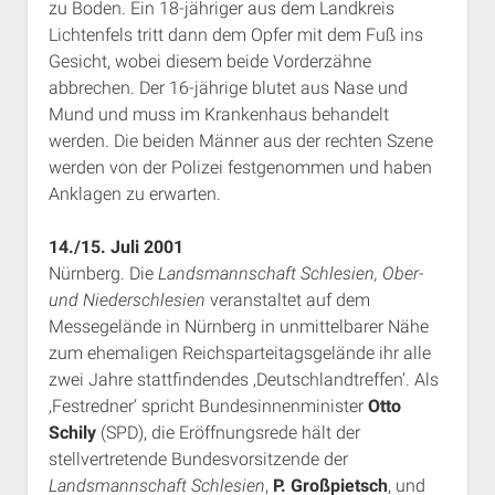
zu Boden. Ein 18-jähriger aus dem Landkreis
Rechte Termine München
Über a.i.d.a.
Lichtenfels tritt dann dem Opfer mit dem Fuß ins
RSS-Feeds, Twitter & Facebook
Gesicht, wobei diesem beide Vorderzähne
abbrechen. Der 16-jährige blutet aus Nase und
Bibliothek
Mund und muss im Krankenhaus behandelt
Kontakt & PGP-Key
werden. Die beiden Männer aus der rechten Szene
werden von der Polizei festgenommen und haben
Anklagen zu erwarten.
14./15. Juli 2001
Nürnberg. Die
Landsmannschaft Schlesien, Ober-
und Niederschlesien
veranstaltet auf dem
Messegelände in Nürnberg in unmittelbarer Nähe
zum ehemaligen Reichsparteitagsgelände ihr alle
zwei Jahre stattfindendes ‚Deutschlandtreffen‘. Als
‚Festredner‘ spricht Bundesinnenminister
Otto
Schily
(SPD), die Eröffnungsrede hält der
stellvertretende Bundesvorsitzende der
Landsmannschaft Schlesien
,
P. Großpietsch
, und