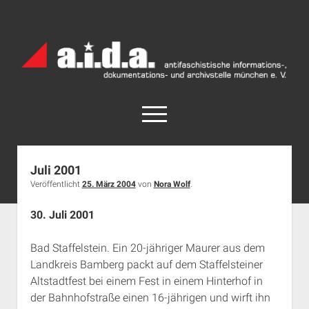
a.i.d.a.
Archiv
München
open
menu
facebook
rss
info@aida-archiv.de
Juli 2001
Veröffentlicht
25. März 2004
von
Nora Wolf
.
Home
Aktuelles
30. Juli 2001
open
Termine
dropdown
Bad Staffelstein. Ein 20-jähriger Maurer aus dem
Antifaschistische Termine im Süden
Chronologie
menu
Landkreis Bamberg packt auf dem Staffelsteiner
open
Antifaschistische Termine in München
Das Archiv
Altstadtfest bei einem Fest in einem Hinterhof in
dropdown
der Bahnhofstraße einen 16-jährigen und wirft ihn
Rechte Termine im Süden
a.i.d.a. e. V. unterstützen
Impressum
menu