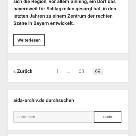
sich die Region, vor allem Sinning, ein Dorf das
bayernweit für Schlagzeilen gesorgt hat, in den
letzten Jahren zu einem Zentrum der rechten
Szene in Bayern entwickelt.
Neonazis
Weiterlesen
in
der
Region
10
Seitennummerierung
Zurück
1
…
68
69
der
Beiträge
Seitenleiste
aida-archiv.de durchsuchen
Suche