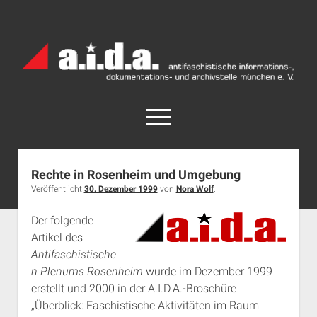
a.i.d.a.
Archiv
München
open
menu
facebook
rss
info@aida-archiv.de
a.i.d.a.
Archiv
Rechte in Rosenheim und Umgebung
München
Veröffentlicht
30. Dezember 1999
von
Nora Wolf
.
Home
Posts
Aktuelles
Der folgende
Artikel
des
open
Termine
dropdown
Antifaschistische
Antifaschistische Termine im Süden
Chronologie
menu
n Plenums Rosenheim
wurde im Dezember 1999
open
Antifaschistische Termine in München
Das Archiv
erstellt und 2000 in der A.I.D.A.-Broschüre
dropdown
„Überblick: Faschistische Aktivitäten im Raum
Rechte Termine im Süden
a.i.d.a. e. V. unterstützen
Impressum
menu