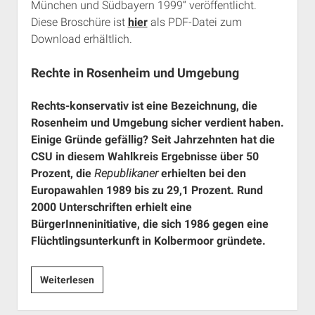
München und Südbayern 1999“ veröffentlicht.
Rechte Termine München
Über a.i.d.a.
Diese Broschüre ist
hier
als PDF-Datei zum
RSS-Feeds, Twitter & Facebook
Download erhältlich.
Bibliothek
Rechte in Rosenheim und Umgebung
Kontakt & PGP-Key
Rechts-konservativ ist eine Bezeichnung, die
Rosenheim und Umgebung sicher verdient haben.
Einige Gründe gefällig? Seit Jahrzehnten hat die
CSU in diesem Wahlkreis Ergebnisse über 50
Prozent, die
Republikaner
erhielten bei den
Europawahlen 1989 bis zu 29,1 Prozent. Rund
2000 Unterschriften erhielt eine
BürgerInneninitiative, die sich 1986 gegen eine
Flüchtlingsunterkunft in Kolbermoor gründete.
Rechte
Weiterlesen
in
Rosenheim